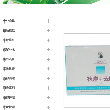
专业净螨
控油祛痘
息敏退红
保湿补水
美白淡斑
紧致抗衰
面部清洁
面膜系列
眼部护理
毛发护理